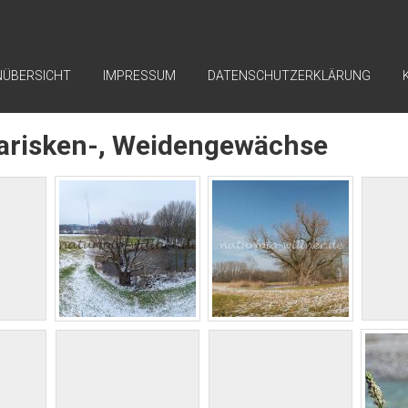
NÜBERSICHT
IMPRESSUM
DATENSCHUTZERKLÄRUNG
arisken-, Weidengewächse