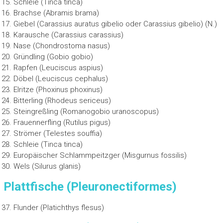
Schleie (Tinca tinca)
Brachse (Abramis brama)
Giebel (Carassius auratus gibelio oder Carassius gibelio) (N.)
Karausche (Carassius carassius)
Nase (Chondrostoma nasus)
Gründling (Gobio gobio)
Rapfen (Leuciscus aspius)
Döbel (Leuciscus cephalus)
Elritze (Phoxinus phoxinus)
Bitterling (Rhodeus sericeus)
Steingreßling (Romanogobio uranoscopus)
Frauennerfling (Rutilus pigus)
Strömer (Telestes souffia)
Schleie (Tinca tinca)
Europäischer Schlammpeitzger (Misgurnus fossilis)
Wels (Silurus glanis)
Plattfische (Pleuronectiformes)
Flunder (Platichthys flesus)