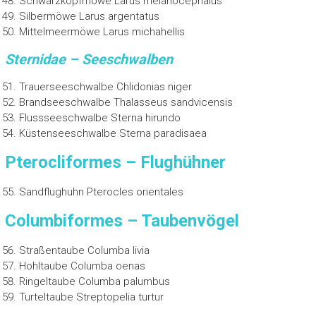
Schwarzkopfmöwe Larus melanocephalus
Silbermöwe Larus argentatus
Mittelmeermöwe Larus michahellis
Sternidae – Seeschwalben
Trauerseeschwalbe Chlidonias niger
Brandseeschwalbe Thalasseus sandvicensis
Flussseeschwalbe Sterna hirundo
Küstenseeschwalbe Sterna paradisaea
Pterocliformes – Flughühner
Sandflughuhn Pterocles orientales
Columbiformes – Taubenvögel
Straßentaube Columba livia
Hohltaube Columba oenas
Ringeltaube Columba palumbus
Turteltaube Streptopelia turtur