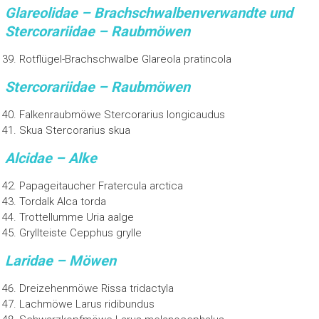
Glareolidae – Brachschwalbenverwandte und
Stercorariidae – Raubmöwen
Rotflügel-Brachschwalbe Glareola pratincola
Stercorariidae – Raubmöwen
Falkenraubmöwe Stercorarius longicaudus
Skua Stercorarius skua
Alcidae – Alke
Papageitaucher Fratercula arctica
Tordalk Alca torda
Trottellumme Uria aalge
Gryllteiste Cepphus grylle
Laridae – Möwen
Dreizehenmöwe Rissa tridactyla
Lachmöwe Larus ridibundus