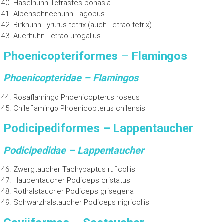
Haselhuhn Tetrastes bonasia
Alpenschneehuhn Lagopus
Birkhuhn Lyrurus tetrix (auch Tetrao tetrix)
Auerhuhn Tetrao urogallus
Phoenicopteriformes – Flamingos
Phoenicop
teridae – Flamingos
Rosaflamingo Phoenicopterus roseus
Chileflamingo Phoenicopterus chilensis
Podicipediformes – Lappentaucher
Podicipedidae – Lappentaucher
Zwergtaucher Tachybaptus ruficollis
Haubentaucher Podiceps cristatus
Rothalstaucher Podiceps grisegena
Schwarzhalstaucher Podiceps nigricollis