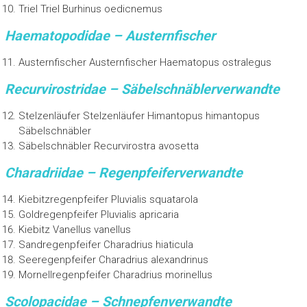
Triel Triel Burhinus oedicnemus
Haematopodidae – Austernfischer
Austernfischer Austernfischer Haematopus ostralegus
Recurvirostridae – Säbelschnäblerverwandte
Stelzenläufer Stelzenläufer Himantopus himantopus
Säbelschnäbler
Säbelschnäbler Recurvirostra avosetta
Charadriidae – Regenpfeiferverwandte
Kiebitzregenpfeifer Pluvialis squatarola
Goldregenpfeifer Pluvialis apricaria
Kiebitz Vanellus vanellus
Sandregenpfeifer Charadrius hiaticula
Seeregenpfeifer Charadrius alexandrinus
Mornellregenpfeifer Charadrius morinellus
Scolopacidae – Schnepfenverwandte