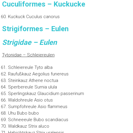
Cuculiformes – Kuckucke
Kuckuck Cuculus canorus
Strigiformes – Eulen
Strigidae – Eulen
Tytonidae – Schleiereulen
Schleiereule Tyto alba
Raufußkauz Aegolius funereus
Steinkauz Athene noctua
Sperbereule Surnia ulula
Sperlingskauz Glaucidium passerinum
Waldohreule Asio otus
Sumpfohreule Asio flammeus
Uhu Bubo bubo
Schneeeule Bubo scandiacus
Waldkauz Strix aluco
Habichtskauz Strix uralensis