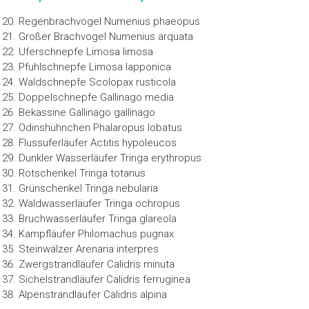
Regenbrachvogel Numenius phaeopus
Großer Brachvogel Numenius arquata
Uferschnepfe Limosa limosa
Pfuhlschnepfe Limosa lapponica
Waldschnepfe Scolopax rusticola
Doppelschnepfe Gallinago media
Bekassine Gallinago gallinago
Odinshühnchen Phalaropus lobatus
Flussuferläufer Actitis hypoleucos
Dunkler Wasserläufer Tringa erythropus
Rotschenkel Tringa totanus
Grünschenkel Tringa nebularia
Waldwasserläufer Tringa ochropus
Bruchwasserläufer Tringa glareola
Kampfläufer Philomachus pugnax
Steinwälzer Arenaria interpres
Zwergstrandläufer Calidris minuta
Sichelstrandläufer Calidris ferruginea
Alpenstrandläufer Calidris alpina