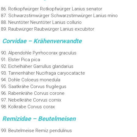
Rotkopfwürger Rotkopfwürger Lanius senator
Schwarzstirnwürger Schwarzstirnwürger Lanius mino
Neuntöter Neuntöter Lanius collurio
Raubwürger Raubwürger Lanius excubitor
Corvidae – Krähenverwandte
Alpendohle Pyrrhocorax graculus
Elster Pica pica
Eichelhäher Garrullus glandarius
Tannenhäher Nucifraga caryocatacte
Dohle Coloeus monedula
Saatkrähe Corvus frugilegus
Rabenkrähe Corvus corone
Nebelkrähe Corvus cornix
Kolkrabe Corvus corax
Remizidae – Beutelmeisen
Beutelmeise Remiz pendulinus