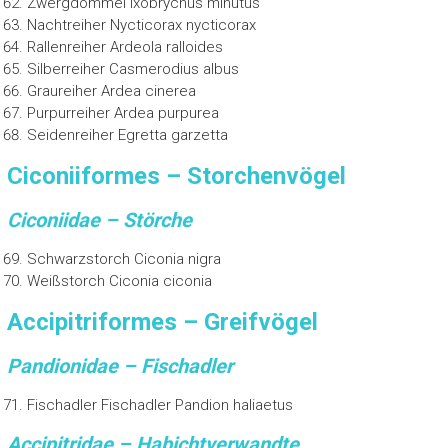
Zwergdommel Ixobrychus minutus
Nachtreiher Nycticorax nycticorax
Rallenreiher Ardeola ralloides
Silberreiher Casmerodius albus
Graureiher Ardea cinerea
Purpurreiher Ardea purpurea
Seidenreiher Egretta garzetta
Ciconiiformes – Storchenvögel
Ciconiidae – Störche
Schwarzstorch Ciconia nigra
Weißstorch Ciconia ciconia
Accipitriformes – Greifvögel
Pandionidae – Fischadler
Fischadler Fischadler Pandion haliaetus
Accipitridae – Habichtverwandte