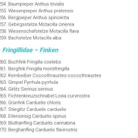
Baumpieper Anthus trivialis
Wiesenpieper Anthus pratensis
Bergpieper Anthus spinoletta
Gebirgsstelze Motacilla cinerea
Wiesenschafstelze Motacilla flava
Bachstelze Motacilla alba
Fringillidae – Finken
Buchfink Fringilla coelebs
Bergfink Fringilla montifringilla
Kernbeißer Coccothraustes coccothraustes
Gimpel Pyrrhula pyrrhula
Girlitz Serinus serinus
Fichtenkreuzschnabel Loxia curvirostra
Grünfink Carduelis chloris
Stieglitz Carduelis carduelis
Erlenzeisig Carduelis spinus
Bluthänfling Carduelis cannabina
Berghänfling Carduelis flavirostris