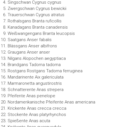
Singschwan Cygnus cygnus
Zwergschwan Cygnus bewickii
Trauerschwan Cygnus atratus
Rothalsgans Branta ruficollis
Kanadagans Branta canadensis
Weißwangengans Branta leucopsis
Saatgans Anser fabalis
Blässgans Anser albifrons
Graugans Anser anser
Nilgans Alopochen aegyptiaca
Brandgans Tadorna tadorna
Rostgans Rostgans Tadorna ferruginea
Mandarinente Aix galericulata
Marmaronetta angustirostris
Schnatterente Anas strepera
Pfeifente Anas penelope
Nordamerikanische Pfeifente Anas americana
Krickente Anas crecca crecca
Stockente Anas platyrhynchos
Spießente Anas acuta