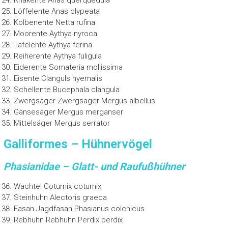
Knäkente Anas querquedula
Löffelente Anas clypeata
Kolbenente Netta rufina
Moorente Aythya nyroca
Tafelente Aythya ferina
Reiherente Aythya fuligula
Eiderente Somateria mollissima
Eisente Clanguls hyemalis
Schellente Bucephala clangula
Zwergsäger Zwergsäger Mergus albellus
Gänsesäger Mergus merganser
Mittelsäger Mergus serrator
Galliformes – Hühnervögel
Phasianidae – Glatt- und Raufußhühner
Wachtel Coturnix coturnix
Steinhuhn Alectoris graeca
Fasan Jagdfasan Phasianus colchicus
Rebhuhn Rebhuhn Perdix perdix