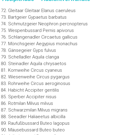
Gleitaar Gleitaar Elanus caeruleus
Bartgeier Gypaetus barbatus
Schmutzgeier Neophron percnopterus
Wespenbussard Pernis apivorus
Schlangenadler Circaetus gallicus
Mönchsgeier Aegypius monachus
Gänsegeier Gyps fulvus
Schelladler Aquila clanga
Steinadler Aquila chrysaetos
Kornweihe Circus cyaneus
Wiesenweihe Circus pygargus
Rohrweihe Circus aeroginosus
Habicht Accipiter gentilis
Sperber Accipiter nisus
Rotmilan Milvus milvus
Schwarzmilan Milvus migrans
Seeadler Haliaeetus albicilla
Raufußbussard Buteo lagopus
Mäusebussard Buteo buteo